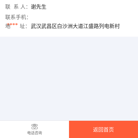
联 系 人：
谢先生
联系手机：
****
地 址：
武汉武昌区白沙洲大道江盛路列电新村
返回首页
电话咨询