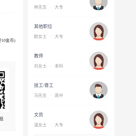
林先生
·
大专
其他职位
欧女士
·
大专
10金币)
教师
刘女士
·
本科
技工/普工
马先生
·
高中
文员
息
温女士
·
大专