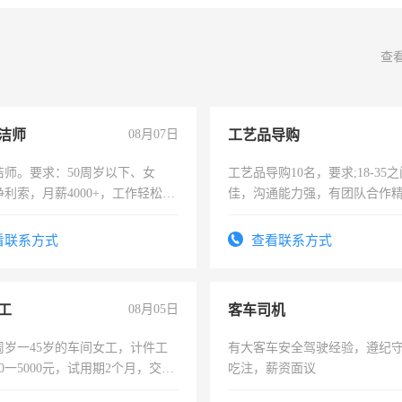
查
洁师
08月07日
工艺品导购
洁师。要求：50周岁以下、女
工艺品导购10名，要求;18-35
利索，月薪4000+，工作轻松，
佳，沟通能力强，有团队合作
活，不需坐班，适合宝妈、全职
上进心，有工作经验者优先！
。
看联系方式
查看联系方式
工
08月05日
客车司机
周岁一45岁的车间女工，计件工
有大客车安全驾驶经验，遵纪
00一5000元，试用期2个月，交五
吃注，薪资面议
年薪假，年底福利