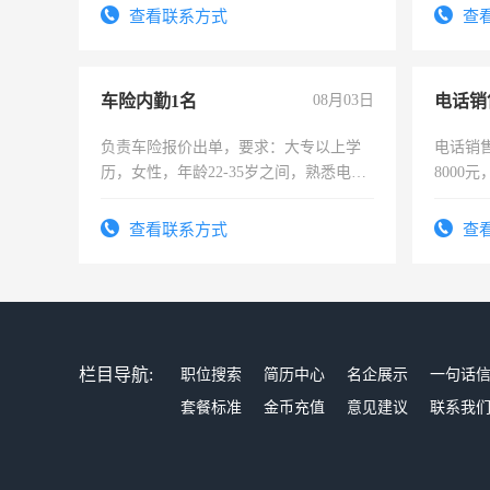
查看联系方式
查
车险内勤1名
08月03日
电话销
负责车险报价出单，要求：大专以上学
电话销售
历，女性，年龄22-35岁之间，熟悉电脑
8000
操作，工作态度认真，具有团队精神，
试用期1-3个月，转正后交纳五险，
查看联系方式
查
栏目导航:
职位搜索
简历中心
名企展示
一句话
套餐标准
金币充值
意见建议
联系我