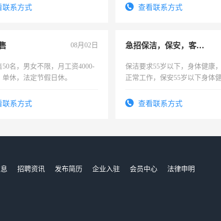
看联系方式
查看联系方式
售
08月02日
急招保洁，保安，客服，工程
50名，男女不限，月工资4000-
保洁要求55岁以下，身体健康
元，单休，法定节假日休。
正常工作，保安55岁以下身体
责任心形象端庄，遵纪守法，
录，客服要求45岁以下高中以
看联系方式
查看联系方式
懂电脑工作认真，性格开朗有
能力，工程，懂水电维修。
信息
招聘资讯
发布简历
企业入驻
会员中心
法律申明
们