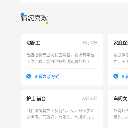
猜您喜欢
切配工
08月07日
家庭保
饭店招聘专业切配工两名，要求有丰富
家庭保
工作经验，能够很好的协助厨师的工
性、干净
作。包吃住，每月有公休，工资3500-
时间灵
4500。
太太等
查看联系方式
查
护士 前台
08月05日
车间女
口腔诊所聘护士及前台，女，非医学专
招聘18
业也可，形象好，气质佳，沟通能力
资约35
强。面试，周日休息。
险，有