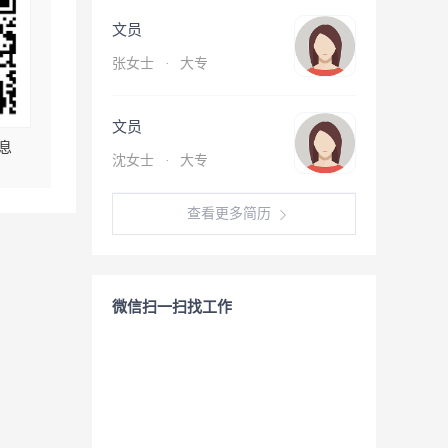
文员
张女士
·
大专
文员
息
沈女士
·
大专
查看更多简历
微信扫一扫找工作