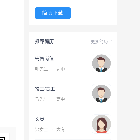
简历下载
推荐简历
更多简历
销售岗位
叶先生
·
高中
技工/普工
马先生
·
高中
文员
温女士
·
大专