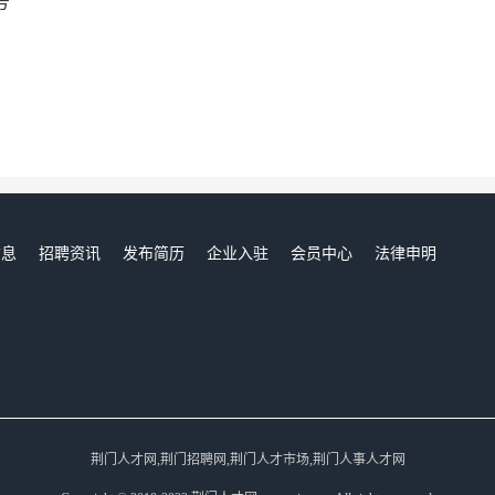
号
信息
招聘资讯
发布简历
企业入驻
会员中心
法律申明
们
荆门人才网,荆门招聘网,荆门人才市场,荆门人事人才网