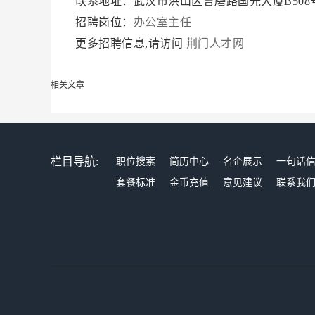
联系地址：武汉市洪山区鲁磨路国光大厦B508
招聘岗位：
办公室主任
更多招聘信息,请访问
荆门人才网
相关文章
栏目导航:
职位搜索
简历中心
名企展示
一句话
套餐标准
金币充值
意见建议
联系我