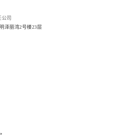
任公司
明泽丽湾2号楼23层