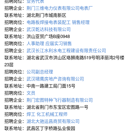
招聘岗位：
业务代表
招聘企业：
荆门三维电力仪表有限公司电表厂
联系地址：湖北荆门市城南新区
招聘岗位：
电路板焊接电表装配工
销售经理
招聘企业：
武汉乾达科技有限公司
联系地址：洪山亚贸广场B座0948
招聘岗位：
人事助理
应届实习销售
招聘企业：
武汉长江水利水电工程建设有限责任公司
联系地址：湖北省武汉市洪山区珞狮南路519号明泽丽湾2号楼
23层
招聘岗位：
公司副总经理
招聘企业：
武汉啸鹰房地产咨询有限公司
联系地址：中南一路建工局门面15号
招聘岗位：
文员
招聘企业：
荆门宏图特种飞行器制造有限公司
联系地址：湖北省荆门市东宝区宏图路一号
招聘岗位：
焊工
化工机械工程师
招聘企业：
湖北大驰运昌商贸有限公司
联系地址：武昌区丁字桥路弘业俊园