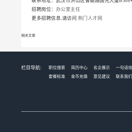
联系地址：武汉市洪山区鲁磨路国光大厦B508
招聘岗位：
办公室主任
更多招聘信息,请访问
荆门人才网
相关文章
栏目导航:
职位搜索
简历中心
名企展示
一句话
套餐标准
金币充值
意见建议
联系我