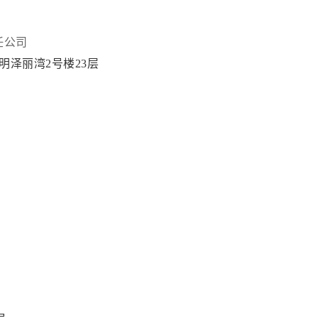
任公司
明泽丽湾2号楼23层