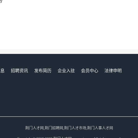
号
信息
招聘资讯
发布简历
企业入驻
会员中心
法律申明
们
荆门人才网,荆门招聘网,荆门人才市场,荆门人事人才网