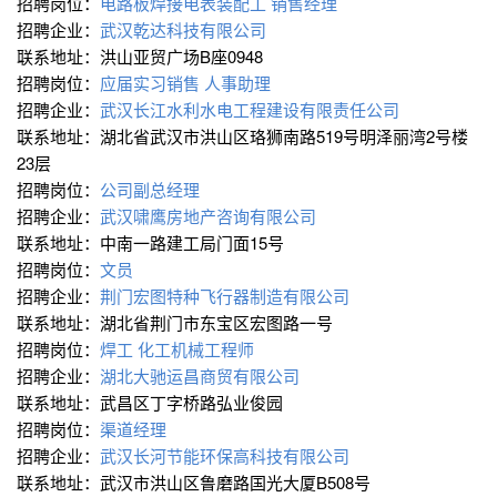
招聘岗位：
电路板焊接电表装配工
销售经理
招聘企业：
武汉乾达科技有限公司
联系地址：洪山亚贸广场B座0948
招聘岗位：
应届实习销售
人事助理
招聘企业：
武汉长江水利水电工程建设有限责任公司
联系地址：湖北省武汉市洪山区珞狮南路519号明泽丽湾2号楼
23层
招聘岗位：
公司副总经理
招聘企业：
武汉啸鹰房地产咨询有限公司
联系地址：中南一路建工局门面15号
招聘岗位：
文员
招聘企业：
荆门宏图特种飞行器制造有限公司
联系地址：湖北省荆门市东宝区宏图路一号
招聘岗位：
焊工
化工机械工程师
招聘企业：
湖北大驰运昌商贸有限公司
联系地址：武昌区丁字桥路弘业俊园
招聘岗位：
渠道经理
招聘企业：
武汉长河节能环保高科技有限公司
联系地址：武汉市洪山区鲁磨路国光大厦B508号